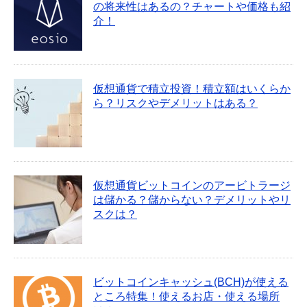
の将来性はあるの？チャートや価格も紹
介！
仮想通貨で積立投資！積立額はいくらか
ら？リスクやデメリットはある？
仮想通貨ビットコインのアービトラージ
は儲かる？儲からない？デメリットやリ
スクは？
ビットコインキャッシュ(BCH)が使える
ところ特集！使えるお店・使える場所